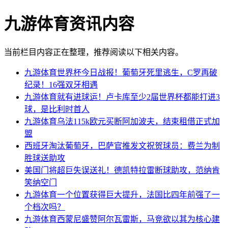
九游体育资讯内容
当前栏目内容正在整理，推荐阅读以下相关内容。
九游体育世界杯今日战报！葡萄牙死里逃生，C罗再破
纪录！16强双牙相遇
九游体育就有进球运！卢卡库至少2届世界杯都能打进3
球，是比利时首人
九游体育乌法115k欧元买断阿加波夫，结束租借正式加
盟
西班牙淘汰葡萄牙，巴萨官推发文祝贺球员：费兰为制
胜球送助攻
美国门将超巨失误送礼！德凯特拉雷断球助攻，范纳肯
笑纳空门
九游体育一个位置获得巨大提升，法国比四年前强了一
个档次吗？
九游体育西蒙尼盛赞阿尔瓦雷斯，马竞欲以其为核心建