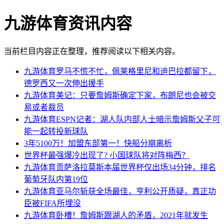
九游体育资讯内容
当前栏目内容正在整理，推荐阅读以下相关内容。
九游体育罗马不慌不忙，佩莱格里尼和迪巴拉都留下，
德罗西又一次伸出援手
九游体育美记：只要詹姆斯确定下家，布朗尼也会被交
易或者裁员
九游体育ESPN记者：湖人队内部人士暗示詹姆斯父子可
能一起转投新球队
3年5100万！加盟东部第一！快船分崩离析
世界杯最强爆冷出现了? 小国球队将对阵梅西？
九游体育贡萨洛拉莫斯本届世界杯仅出场34分钟，排名
葡萄牙队内第19位
九游体育亚马尔斩获全场最佳，亨利公开质疑，真正功
臣被FIFA所埋没
九游体育卧槽！詹姆斯跟湖人的矛盾，2021年就发生