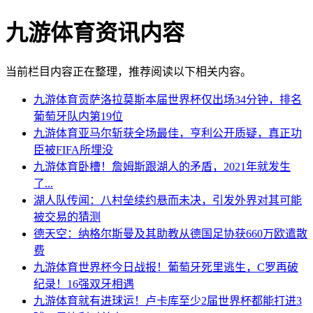
九游体育资讯内容
当前栏目内容正在整理，推荐阅读以下相关内容。
九游体育贡萨洛拉莫斯本届世界杯仅出场34分钟，排名
葡萄牙队内第19位
九游体育亚马尔斩获全场最佳，亨利公开质疑，真正功
臣被FIFA所埋没
九游体育卧槽！詹姆斯跟湖人的矛盾，2021年就发生
了...
湖人队传闻：八村垒续约悬而未决，引发外界对其可能
被交易的猜测
德天空：纳格尔斯曼及其助教从德国足协获660万欧遣散
费
九游体育世界杯今日战报！葡萄牙死里逃生，C罗再破
纪录！16强双牙相遇
九游体育就有进球运！卢卡库至少2届世界杯都能打进3