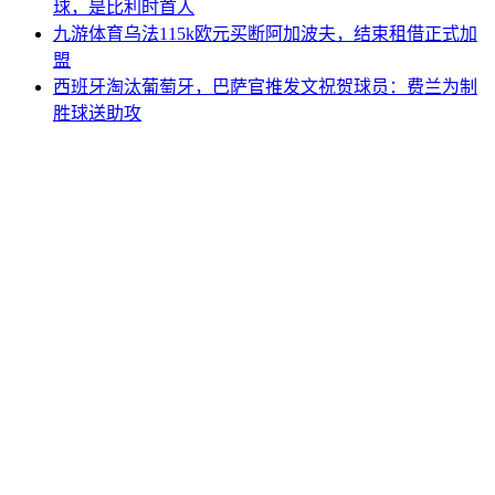
球，是比利时首人
九游体育乌法115k欧元买断阿加波夫，结束租借正式加
盟
西班牙淘汰葡萄牙，巴萨官推发文祝贺球员：费兰为制
胜球送助攻