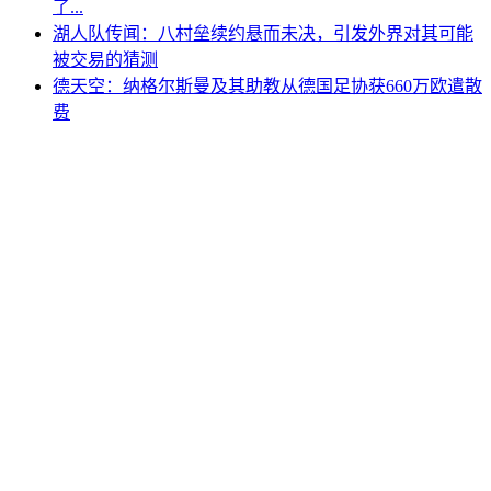
了...
湖人队传闻：八村垒续约悬而未决，引发外界对其可能
被交易的猜测
德天空：纳格尔斯曼及其助教从德国足协获660万欧遣散
费