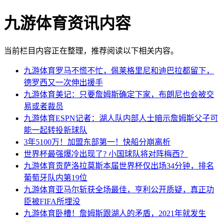
九游体育资讯内容
当前栏目内容正在整理，推荐阅读以下相关内容。
九游体育罗马不慌不忙，佩莱格里尼和迪巴拉都留下，
德罗西又一次伸出援手
九游体育美记：只要詹姆斯确定下家，布朗尼也会被交
易或者裁员
九游体育ESPN记者：湖人队内部人士暗示詹姆斯父子可
能一起转投新球队
3年5100万！加盟东部第一！快船分崩离析
世界杯最强爆冷出现了? 小国球队将对阵梅西？
九游体育贡萨洛拉莫斯本届世界杯仅出场34分钟，排名
葡萄牙队内第19位
九游体育亚马尔斩获全场最佳，亨利公开质疑，真正功
臣被FIFA所埋没
九游体育卧槽！詹姆斯跟湖人的矛盾，2021年就发生