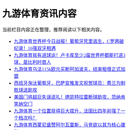
九游体育资讯内容
当前栏目内容正在整理，推荐阅读以下相关内容。
九游体育世界杯今日战报！葡萄牙死里逃生，C罗再破
纪录！16强双牙相遇
九游体育就有进球运！卢卡库至少2届世界杯都能打进3
球，是比利时首人
九游体育乌法115k欧元买断阿加波夫，结束租借正式加
盟
西班牙淘汰葡萄牙，巴萨官推发文祝贺球员：费兰为制
胜球送助攻
美国门将超巨失误送礼！德凯特拉雷断球助攻，范纳肯
笑纳空门
九游体育一个位置获得巨大提升，法国比四年前强了一
个档次吗？
九游体育西蒙尼盛赞阿尔瓦雷斯，马竞欲以其为核心建