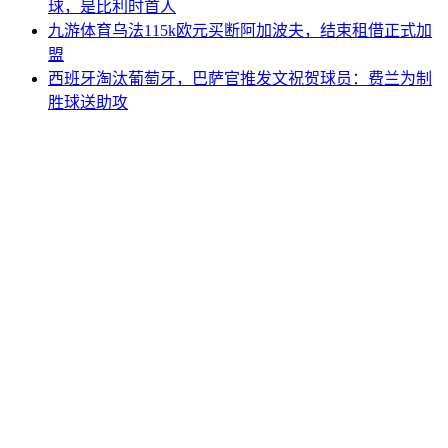
球，是比利时首人
九游体育乌法115k欧元买断阿加波夫，结束租借正式加
盟
西班牙淘汰葡萄牙，巴萨官推发文祝贺球员：费兰为制
胜球送助攻