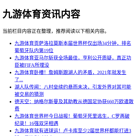
九游体育资讯内容
当前栏目内容正在整理，推荐阅读以下相关内容。
九游体育贡萨洛拉莫斯本届世界杯仅出场34分钟，排名
葡萄牙队内第19位
九游体育亚马尔斩获全场最佳，亨利公开质疑，真正功
臣被FIFA所埋没
九游体育卧槽！詹姆斯跟湖人的矛盾，2021年就发生
了...
湖人队传闻：八村垒续约悬而未决，引发外界对其可能
被交易的猜测
德天空：纳格尔斯曼及其助教从德国足协获660万欧遣散
费
九游体育世界杯今日战报！葡萄牙死里逃生，C罗再破
纪录！16强双牙相遇
九游体育就有进球运！卢卡库至少2届世界杯都能打进3