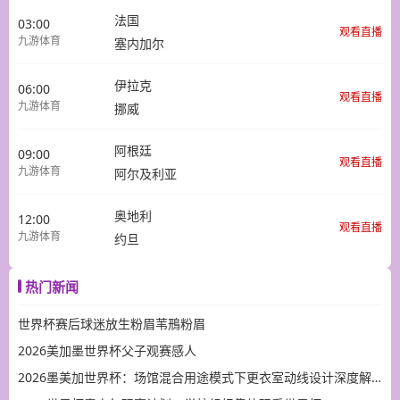
法国
03:00
观看直播
九游体育
塞内加尔
伊拉克
06:00
观看直播
九游体育
挪威
阿根廷
09:00
观看直播
九游体育
阿尔及利亚
奥地利
12:00
观看直播
九游体育
约旦
热门新闻
世界杯赛后球迷放生粉眉苇鳽粉眉
2026美加墨世界杯父子观赛感人
2026墨美加世界杯：场馆混合用途模式下更衣室动线设计深度解析