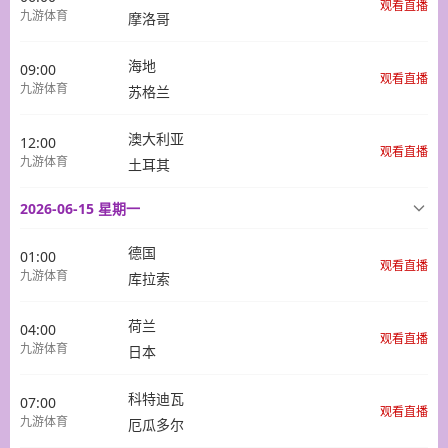
观看直播
九游体育
摩洛哥
海地
09:00
观看直播
九游体育
苏格兰
澳大利亚
12:00
观看直播
九游体育
土耳其
2026-06-15 星期一
德国
01:00
观看直播
九游体育
库拉索
荷兰
04:00
观看直播
九游体育
日本
科特迪瓦
07:00
观看直播
九游体育
厄瓜多尔