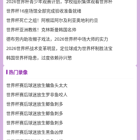
2026世界杯青少年观赛计划，学校组织集体观看世界杯
世界杯16座场馆全部完成验收准备就绪
世界杯死亡之组！阿根廷阿尔及利亚奥地利约旦
世界杯亚洲教练！克林斯曼韩国名帅
德布劳内助攻帽子戏法，2026世界杯中场大师的实力
2026世界杯战术变革明显，定位球成为世界杯制胜法宝
韩国世界杯隐患，过度依赖孙兴慜
热门录像
世界杯赛后球迷放生鳙鱼头太大
世界杯赛后球迷放生罗非鱼咬人
世界杯赛后球迷放生鲫鱼刺多
世界杯赛后球迷放生鲫鱼刺多
世界杯赛后球迷放生鲫鱼刺多
世界杯赛后球迷放生黑鱼凶悍