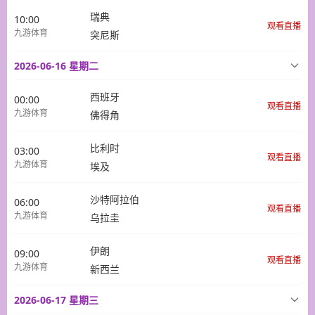
瑞典
10:00
观看直播
九游体育
突尼斯
2026-06-16 星期二
西班牙
00:00
观看直播
九游体育
佛得角
比利时
03:00
观看直播
九游体育
埃及
沙特阿拉伯
06:00
观看直播
九游体育
乌拉圭
伊朗
09:00
观看直播
九游体育
新西兰
2026-06-17 星期三