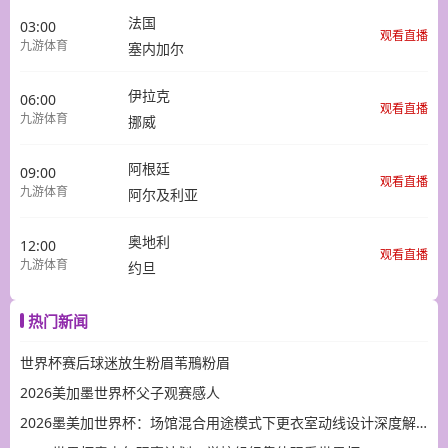
法国
03:00
观看直播
九游体育
塞内加尔
伊拉克
06:00
观看直播
九游体育
挪威
阿根廷
09:00
观看直播
九游体育
阿尔及利亚
奥地利
12:00
观看直播
九游体育
约旦
热门新闻
世界杯赛后球迷放生粉眉苇鳽粉眉
2026美加墨世界杯父子观赛感人
2026墨美加世界杯：场馆混合用途模式下更衣室动线设计深度解析