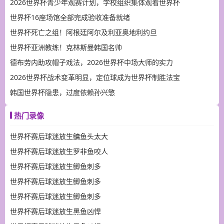
2026世界杯青少年观赛计划，学校组织集体观看世界杯
世界杯16座场馆全部完成验收准备就绪
世界杯死亡之组！阿根廷阿尔及利亚奥地利约旦
世界杯亚洲教练！克林斯曼韩国名帅
德布劳内助攻帽子戏法，2026世界杯中场大师的实力
2026世界杯战术变革明显，定位球成为世界杯制胜法宝
韩国世界杯隐患，过度依赖孙兴慜
热门录像
世界杯赛后球迷放生鳙鱼头太大
世界杯赛后球迷放生罗非鱼咬人
世界杯赛后球迷放生鲫鱼刺多
世界杯赛后球迷放生鲫鱼刺多
世界杯赛后球迷放生鲫鱼刺多
世界杯赛后球迷放生黑鱼凶悍