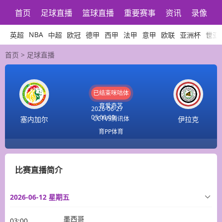
首页
足球直播
篮球直播
重要赛事
资讯
录像
NBA
英超
中超
欧冠
德甲
西甲
法甲
意甲
欧联
亚洲杯
世亚
首页
>
足球直播
已结束
咪咕体
育
爱奇艺
2026-06-27
03:00:00
塞内加尔
CCTV5
腾讯体
伊拉克
育
PP体育
比赛直播简介
2026-06-12 星期五
墨西哥
03:00