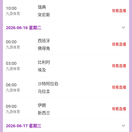
瑞典
10:00
观看直播
九游体育
突尼斯
2026-06-16 星期二
西班牙
00:00
观看直播
九游体育
佛得角
比利时
03:00
观看直播
九游体育
埃及
沙特阿拉伯
06:00
观看直播
九游体育
乌拉圭
伊朗
09:00
观看直播
九游体育
新西兰
2026-06-17 星期三