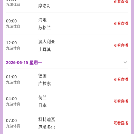
观看直播
九游体育
摩洛哥
海地
09:00
观看直播
九游体育
苏格兰
澳大利亚
12:00
观看直播
九游体育
土耳其
2026-06-15 星期一
德国
01:00
观看直播
九游体育
库拉索
荷兰
04:00
观看直播
九游体育
日本
科特迪瓦
07:00
观看直播
九游体育
厄瓜多尔