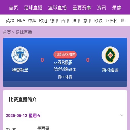
首页
足球直播
篮球直播
重要赛事
资讯
录像
NBA
英超
中超
欧冠
德甲
西甲
法甲
意甲
欧联
亚洲杯
世亚
首页
>
足球直播
已结束
咪咕体
0
0
育
爱奇艺
2026-06-07
22:00:00
特雷勒堡
CCTV5
腾讯体
斯柯维德
育
PP体育
比赛直播简介
2026-06-12 星期五
墨西哥
03:00