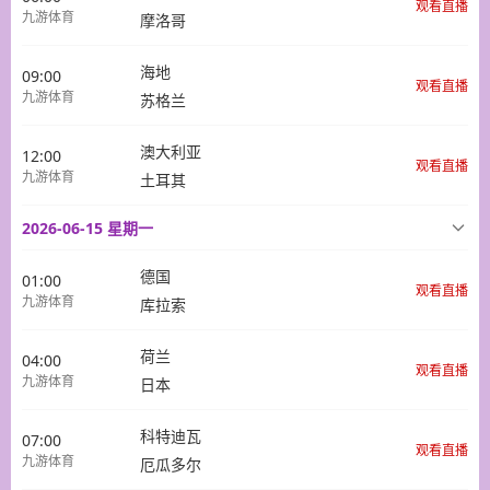
观看直播
九游体育
摩洛哥
海地
09:00
观看直播
九游体育
苏格兰
澳大利亚
12:00
观看直播
九游体育
土耳其
2026-06-15 星期一
德国
01:00
观看直播
九游体育
库拉索
荷兰
04:00
观看直播
九游体育
日本
科特迪瓦
07:00
观看直播
九游体育
厄瓜多尔