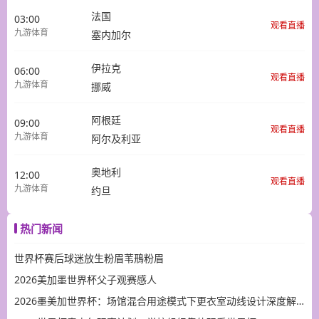
法国
03:00
观看直播
九游体育
塞内加尔
伊拉克
06:00
观看直播
九游体育
挪威
阿根廷
09:00
观看直播
九游体育
阿尔及利亚
奥地利
12:00
观看直播
九游体育
约旦
热门新闻
世界杯赛后球迷放生粉眉苇鳽粉眉
2026美加墨世界杯父子观赛感人
2026墨美加世界杯：场馆混合用途模式下更衣室动线设计深度解析