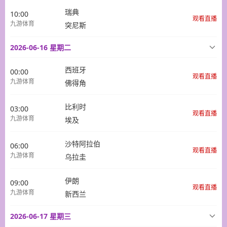
瑞典
10:00
观看直播
九游体育
突尼斯
2026-06-16 星期二
西班牙
00:00
观看直播
九游体育
佛得角
比利时
03:00
观看直播
九游体育
埃及
沙特阿拉伯
06:00
观看直播
九游体育
乌拉圭
伊朗
09:00
观看直播
九游体育
新西兰
2026-06-17 星期三