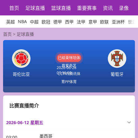
首页
足球直播
篮球直播
重要赛事
资讯
录像
NBA
英超
中超
欧冠
德甲
西甲
法甲
意甲
欧联
亚洲杯
世亚
首页
>
足球直播
已结束
咪咕体
育
爱奇艺
2026-06-28
07:30:00
哥伦比亚
CCTV5
腾讯体
葡萄牙
育
PP体育
比赛直播简介
2026-06-12 星期五
墨西哥
03:00