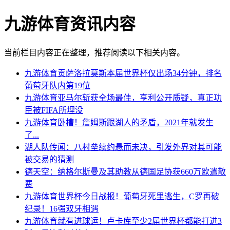
九游体育资讯内容
当前栏目内容正在整理，推荐阅读以下相关内容。
九游体育贡萨洛拉莫斯本届世界杯仅出场34分钟，排名
葡萄牙队内第19位
九游体育亚马尔斩获全场最佳，亨利公开质疑，真正功
臣被FIFA所埋没
九游体育卧槽！詹姆斯跟湖人的矛盾，2021年就发生
了...
湖人队传闻：八村垒续约悬而未决，引发外界对其可能
被交易的猜测
德天空：纳格尔斯曼及其助教从德国足协获660万欧遣散
费
九游体育世界杯今日战报！葡萄牙死里逃生，C罗再破
纪录！16强双牙相遇
九游体育就有进球运！卢卡库至少2届世界杯都能打进3