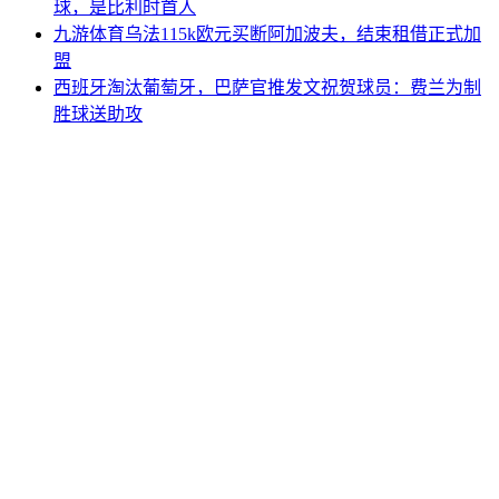
球，是比利时首人
九游体育乌法115k欧元买断阿加波夫，结束租借正式加
盟
西班牙淘汰葡萄牙，巴萨官推发文祝贺球员：费兰为制
胜球送助攻