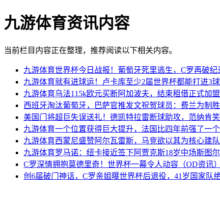
九游体育资讯内容
当前栏目内容正在整理，推荐阅读以下相关内容。
九游体育世界杯今日战报！葡萄牙死里逃生，C罗再破纪录
九游体育就有进球运！卢卡库至少2届世界杯都能打进3
九游体育乌法115k欧元买断阿加波夫，结束租借正式加盟
西班牙淘汰葡萄牙，巴萨官推发文祝贺球员：费兰为制胜
美国门将超巨失误送礼！德凯特拉雷断球助攻，范纳肯笑
九游体育一个位置获得巨大提升，法国比四年前强了一个
九游体育西蒙尼盛赞阿尔瓦雷斯，马竞欲以其为核心建队
九游体育罗马诺：纽卡接近签下阿贾克斯18岁中场斯图尔，
C罗深情拥抱莫德里奇！世界杯一幕令人动容（OD资讯
创6届破门神话，C罗亲姐曝世界杯后退役，41岁国家队