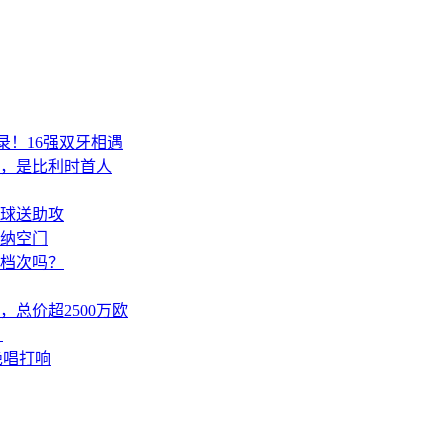
！16强双牙相遇
球，是比利时首人
球送助攻
纳空门
档次吗？
总价超2500万欧
）
绝唱打响