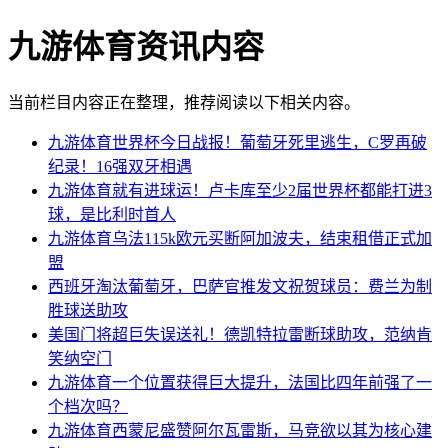
九游体育资讯内容
当前栏目内容正在整理，推荐阅读以下相关内容。
九游体育世界杯今日战报！葡萄牙死里逃生，C罗再破
纪录！16强双牙相遇
九游体育就有进球运！卢卡库至少2届世界杯都能打进3
球，是比利时首人
九游体育乌法115k欧元买断阿加波夫，结束租借正式加
盟
西班牙淘汰葡萄牙，巴萨官推发文祝贺球员：费兰为制
胜球送助攻
美国门将超巨失误送礼！德凯特拉雷断球助攻，范纳肯
笑纳空门
九游体育一个位置获得巨大提升，法国比四年前强了一
个档次吗？
九游体育西蒙尼盛赞阿尔瓦雷斯，马竞欲以其为核心建