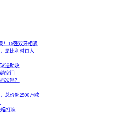
！16强双牙相遇
球，是比利时首人
球送助攻
纳空门
档次吗？
总价超2500万欧
）
绝唱打响