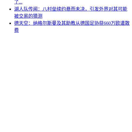
了...
湖人队传闻：八村垒续约悬而未决，引发外界对其可能
被交易的猜测
德天空：纳格尔斯曼及其助教从德国足协获660万欧遣散
费