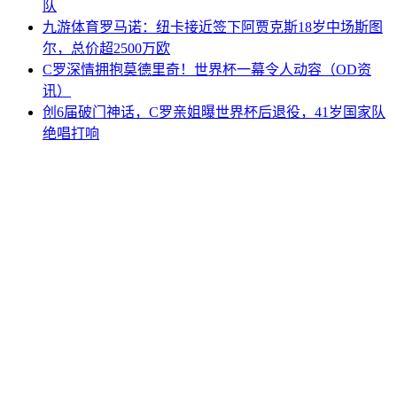
队
九游体育罗马诺：纽卡接近签下阿贾克斯18岁中场斯图
尔，总价超2500万欧
C罗深情拥抱莫德里奇！世界杯一幕令人动容（OD资
讯）
创6届破门神话，C罗亲姐曝世界杯后退役，41岁国家队
绝唱打响