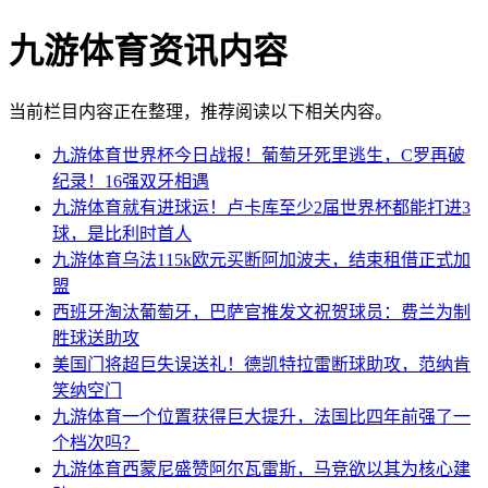
九游体育资讯内容
当前栏目内容正在整理，推荐阅读以下相关内容。
九游体育世界杯今日战报！葡萄牙死里逃生，C罗再破
纪录！16强双牙相遇
九游体育就有进球运！卢卡库至少2届世界杯都能打进3
球，是比利时首人
九游体育乌法115k欧元买断阿加波夫，结束租借正式加
盟
西班牙淘汰葡萄牙，巴萨官推发文祝贺球员：费兰为制
胜球送助攻
美国门将超巨失误送礼！德凯特拉雷断球助攻，范纳肯
笑纳空门
九游体育一个位置获得巨大提升，法国比四年前强了一
个档次吗？
九游体育西蒙尼盛赞阿尔瓦雷斯，马竞欲以其为核心建