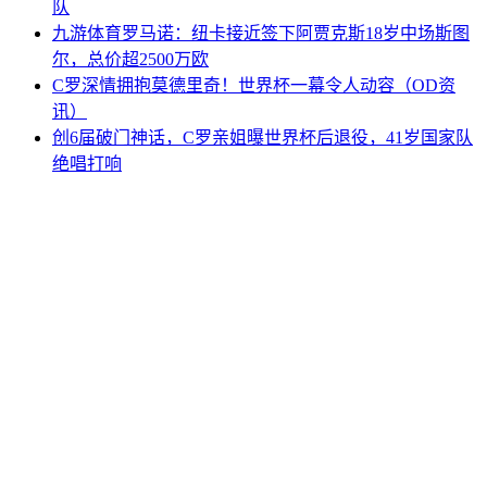
队
九游体育罗马诺：纽卡接近签下阿贾克斯18岁中场斯图
尔，总价超2500万欧
C罗深情拥抱莫德里奇！世界杯一幕令人动容（OD资
讯）
创6届破门神话，C罗亲姐曝世界杯后退役，41岁国家队
绝唱打响