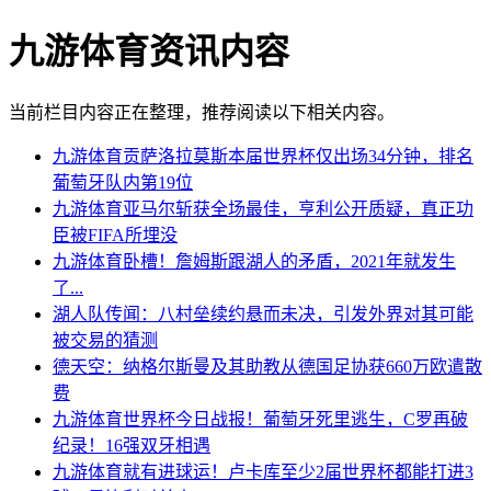
九游体育资讯内容
当前栏目内容正在整理，推荐阅读以下相关内容。
九游体育贡萨洛拉莫斯本届世界杯仅出场34分钟，排名
葡萄牙队内第19位
九游体育亚马尔斩获全场最佳，亨利公开质疑，真正功
臣被FIFA所埋没
九游体育卧槽！詹姆斯跟湖人的矛盾，2021年就发生
了...
湖人队传闻：八村垒续约悬而未决，引发外界对其可能
被交易的猜测
德天空：纳格尔斯曼及其助教从德国足协获660万欧遣散
费
九游体育世界杯今日战报！葡萄牙死里逃生，C罗再破
纪录！16强双牙相遇
九游体育就有进球运！卢卡库至少2届世界杯都能打进3