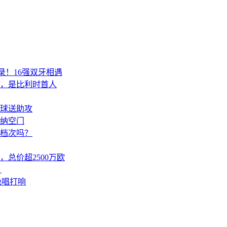
！16强双牙相遇
球，是比利时首人
球送助攻
纳空门
档次吗？
总价超2500万欧
）
绝唱打响