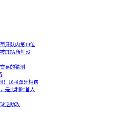
萄牙队内第19位
FIFA所埋没
交易的猜测
费
！16强双牙相遇
球，是比利时首人
球送助攻