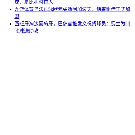
球，是比利时首人
九游体育乌法115k欧元买断阿加波夫，结束租借正式加
盟
西班牙淘汰葡萄牙，巴萨官推发文祝贺球员：费兰为制
胜球送助攻