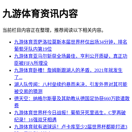
九游体育资讯内容
当前栏目内容正在整理，推荐阅读以下相关内容。
九游体育贡萨洛拉莫斯本届世界杯仅出场34分钟，排名
葡萄牙队内第19位
九游体育亚马尔斩获全场最佳，亨利公开质疑，真正功
臣被FIFA所埋没
九游体育卧槽！詹姆斯跟湖人的矛盾，2021年就发生
了...
湖人队传闻：八村垒续约悬而未决，引发外界对其可能
被交易的猜测
德天空：纳格尔斯曼及其助教从德国足协获660万欧遣散
费
九游体育世界杯今日战报！葡萄牙死里逃生，C罗再破
纪录！16强双牙相遇
九游体育就有进球运！卢卡库至少2届世界杯都能打进3