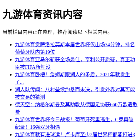
九游体育资讯内容
当前栏目内容正在整理，推荐阅读以下相关内容。
九游体育贡萨洛拉莫斯本届世界杯仅出场34分钟，排名
葡萄牙队内第19位
九游体育亚马尔斩获全场最佳，亨利公开质疑，真正功
臣被FIFA所埋没
九游体育卧槽！詹姆斯跟湖人的矛盾，2021年就发生
了...
湖人队传闻：八村垒续约悬而未决，引发外界对其可能
被交易的猜测
德天空：纳格尔斯曼及其助教从德国足协获660万欧遣散
费
九游体育世界杯今日战报！葡萄牙死里逃生，C罗再破
纪录！16强双牙相遇
九游体育就有进球运！卢卡库至少2届世界杯都能打进3