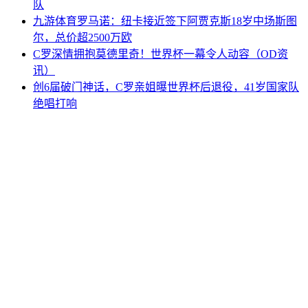
队
九游体育罗马诺：纽卡接近签下阿贾克斯18岁中场斯图
尔，总价超2500万欧
C罗深情拥抱莫德里奇！世界杯一幕令人动容（OD资
讯）
创6届破门神话，C罗亲姐曝世界杯后退役，41岁国家队
绝唱打响