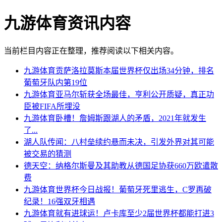
九游体育资讯内容
当前栏目内容正在整理，推荐阅读以下相关内容。
九游体育贡萨洛拉莫斯本届世界杯仅出场34分钟，排名
葡萄牙队内第19位
九游体育亚马尔斩获全场最佳，亨利公开质疑，真正功
臣被FIFA所埋没
九游体育卧槽！詹姆斯跟湖人的矛盾，2021年就发生
了...
湖人队传闻：八村垒续约悬而未决，引发外界对其可能
被交易的猜测
德天空：纳格尔斯曼及其助教从德国足协获660万欧遣散
费
九游体育世界杯今日战报！葡萄牙死里逃生，C罗再破
纪录！16强双牙相遇
九游体育就有进球运！卢卡库至少2届世界杯都能打进3