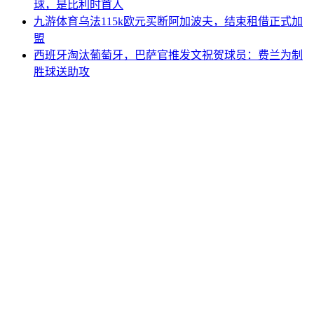
球，是比利时首人
九游体育乌法115k欧元买断阿加波夫，结束租借正式加
盟
西班牙淘汰葡萄牙，巴萨官推发文祝贺球员：费兰为制
胜球送助攻