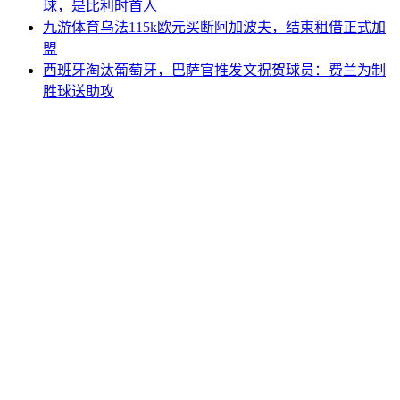
球，是比利时首人
九游体育乌法115k欧元买断阿加波夫，结束租借正式加
盟
西班牙淘汰葡萄牙，巴萨官推发文祝贺球员：费兰为制
胜球送助攻