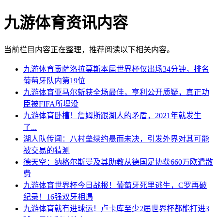
九游体育资讯内容
当前栏目内容正在整理，推荐阅读以下相关内容。
九游体育贡萨洛拉莫斯本届世界杯仅出场34分钟，排名
葡萄牙队内第19位
九游体育亚马尔斩获全场最佳，亨利公开质疑，真正功
臣被FIFA所埋没
九游体育卧槽！詹姆斯跟湖人的矛盾，2021年就发生
了...
湖人队传闻：八村垒续约悬而未决，引发外界对其可能
被交易的猜测
德天空：纳格尔斯曼及其助教从德国足协获660万欧遣散
费
九游体育世界杯今日战报！葡萄牙死里逃生，C罗再破
纪录！16强双牙相遇
九游体育就有进球运！卢卡库至少2届世界杯都能打进3