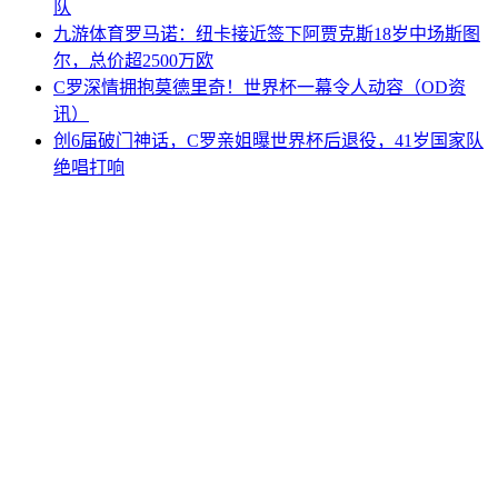
队
九游体育罗马诺：纽卡接近签下阿贾克斯18岁中场斯图
尔，总价超2500万欧
C罗深情拥抱莫德里奇！世界杯一幕令人动容（OD资
讯）
创6届破门神话，C罗亲姐曝世界杯后退役，41岁国家队
绝唱打响