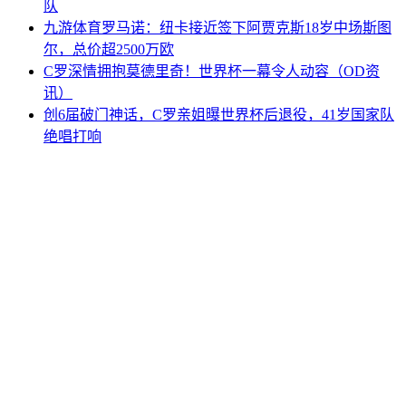
队
九游体育罗马诺：纽卡接近签下阿贾克斯18岁中场斯图
尔，总价超2500万欧
C罗深情拥抱莫德里奇！世界杯一幕令人动容（OD资
讯）
创6届破门神话，C罗亲姐曝世界杯后退役，41岁国家队
绝唱打响