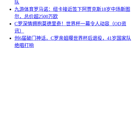
队
九游体育罗马诺：纽卡接近签下阿贾克斯18岁中场斯图
尔，总价超2500万欧
C罗深情拥抱莫德里奇！世界杯一幕令人动容（OD资
讯）
创6届破门神话，C罗亲姐曝世界杯后退役，41岁国家队
绝唱打响