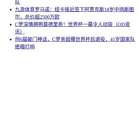
队
九游体育罗马诺：纽卡接近签下阿贾克斯18岁中场斯图
尔，总价超2500万欧
C罗深情拥抱莫德里奇！世界杯一幕令人动容（OD资
讯）
创6届破门神话，C罗亲姐曝世界杯后退役，41岁国家队
绝唱打响