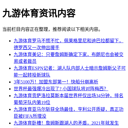
九游体育资讯内容
当前栏目内容正在整理，推荐阅读以下相关内容。
九游体育罗马不慌不忙，佩莱格里尼和迪巴拉都留下，
德罗西又一次伸出援手
九游体育美记：只要詹姆斯确定下家，布朗尼也会被交
易或者裁员
九游体育ESPN记者：湖人队内部人士暗示詹姆斯父子可
能一起转投新球队
3年5100万！加盟东部第一！快船分崩离析
世界杯最强爆冷出现了? 小国球队将对阵梅西？
九游体育贡萨洛拉莫斯本届世界杯仅出场34分钟，排名
葡萄牙队内第19位
九游体育亚马尔斩获全场最佳，亨利公开质疑，真正功
臣被FIFA所埋没
九游体育卧槽！詹姆斯跟湖人的矛盾，2021年就发生