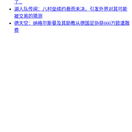
了...
湖人队传闻：八村垒续约悬而未决，引发外界对其可能
被交易的猜测
德天空：纳格尔斯曼及其助教从德国足协获660万欧遣散
费