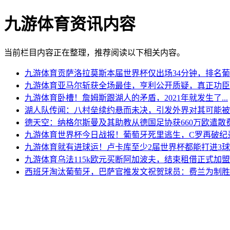
九游体育资讯内容
当前栏目内容正在整理，推荐阅读以下相关内容。
九游体育贡萨洛拉莫斯本届世界杯仅出场34分钟，排名葡
九游体育亚马尔斩获全场最佳，亨利公开质疑，真正功臣被
九游体育卧槽！詹姆斯跟湖人的矛盾，2021年就发生了...
湖人队传闻：八村垒续约悬而未决，引发外界对其可能被
德天空：纳格尔斯曼及其助教从德国足协获660万欧遣散
九游体育世界杯今日战报！葡萄牙死里逃生，C罗再破纪录
九游体育就有进球运！卢卡库至少2届世界杯都能打进3
九游体育乌法115k欧元买断阿加波夫，结束租借正式加盟
西班牙淘汰葡萄牙，巴萨官推发文祝贺球员：费兰为制胜