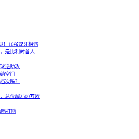
！16强双牙相遇
球，是比利时首人
球送助攻
纳空门
档次吗？
总价超2500万欧
）
绝唱打响