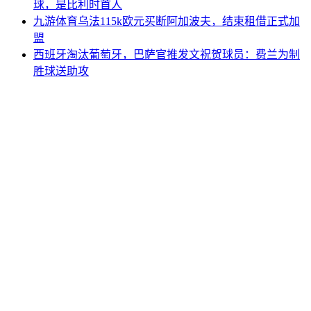
球，是比利时首人
九游体育乌法115k欧元买断阿加波夫，结束租借正式加
盟
西班牙淘汰葡萄牙，巴萨官推发文祝贺球员：费兰为制
胜球送助攻