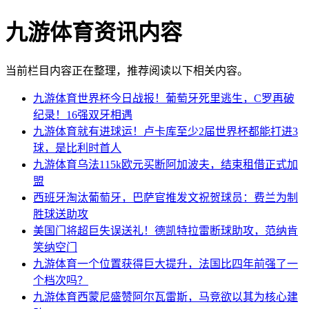
九游体育资讯内容
当前栏目内容正在整理，推荐阅读以下相关内容。
九游体育世界杯今日战报！葡萄牙死里逃生，C罗再破
纪录！16强双牙相遇
九游体育就有进球运！卢卡库至少2届世界杯都能打进3
球，是比利时首人
九游体育乌法115k欧元买断阿加波夫，结束租借正式加
盟
西班牙淘汰葡萄牙，巴萨官推发文祝贺球员：费兰为制
胜球送助攻
美国门将超巨失误送礼！德凯特拉雷断球助攻，范纳肯
笑纳空门
九游体育一个位置获得巨大提升，法国比四年前强了一
个档次吗？
九游体育西蒙尼盛赞阿尔瓦雷斯，马竞欲以其为核心建