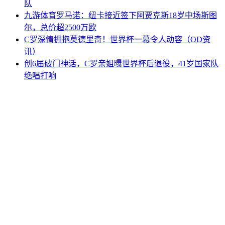
队
九游体育罗马诺：纽卡接近签下阿贾克斯18岁中场斯图
尔，总价超2500万欧
C罗深情拥抱莫德里奇！世界杯一幕令人动容（OD资
讯）
创6届破门神话，C罗亲姐曝世界杯后退役，41岁国家队
绝唱打响