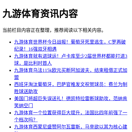
九游体育资讯内容
当前栏目内容正在整理，推荐阅读以下相关内容。
九游体育世界杯今日战报！葡萄牙死里逃生，C罗再破
纪录！16强双牙相遇
九游体育就有进球运！卢卡库至少2届世界杯都能打进3
球，是比利时首人
九游体育乌法115k欧元买断阿加波夫，结束租借正式加
盟
西班牙淘汰葡萄牙，巴萨官推发文祝贺球员：费兰为制
胜球送助攻
美国门将超巨失误送礼！德凯特拉雷断球助攻，范纳肯
笑纳空门
九游体育一个位置获得巨大提升，法国比四年前强了一
个档次吗？
九游体育西蒙尼盛赞阿尔瓦雷斯，马竞欲以其为核心建