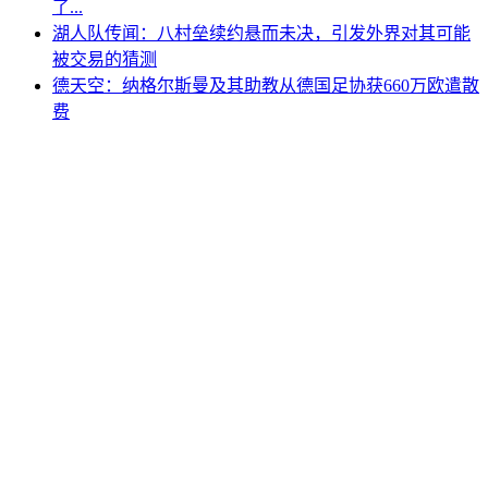
了...
湖人队传闻：八村垒续约悬而未决，引发外界对其可能
被交易的猜测
德天空：纳格尔斯曼及其助教从德国足协获660万欧遣散
费