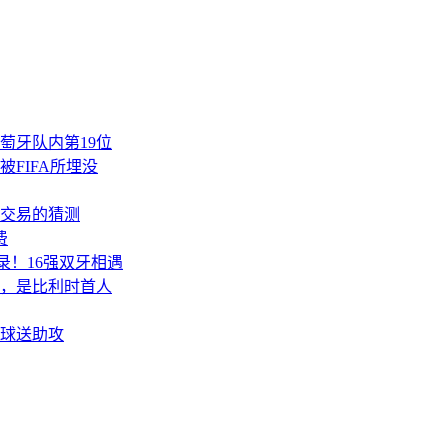
萄牙队内第19位
FIFA所埋没
交易的猜测
费
！16强双牙相遇
球，是比利时首人
球送助攻