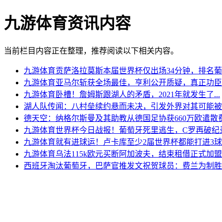
九游体育资讯内容
当前栏目内容正在整理，推荐阅读以下相关内容。
九游体育贡萨洛拉莫斯本届世界杯仅出场34分钟，排名葡
九游体育亚马尔斩获全场最佳，亨利公开质疑，真正功臣被
九游体育卧槽！詹姆斯跟湖人的矛盾，2021年就发生了...
湖人队传闻：八村垒续约悬而未决，引发外界对其可能被
德天空：纳格尔斯曼及其助教从德国足协获660万欧遣散
九游体育世界杯今日战报！葡萄牙死里逃生，C罗再破纪录
九游体育就有进球运！卢卡库至少2届世界杯都能打进3
九游体育乌法115k欧元买断阿加波夫，结束租借正式加盟
西班牙淘汰葡萄牙，巴萨官推发文祝贺球员：费兰为制胜