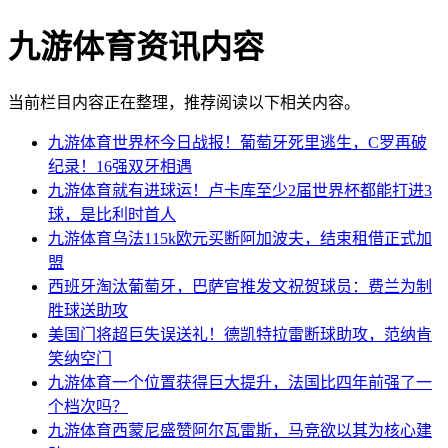
九游体育资讯内容
当前栏目内容正在整理，推荐阅读以下相关内容。
九游体育世界杯今日战报！葡萄牙死里逃生，C罗再破
纪录！16强双牙相遇
九游体育就有进球运！卢卡库至少2届世界杯都能打进3
球，是比利时首人
九游体育乌法115k欧元买断阿加波夫，结束租借正式加
盟
西班牙淘汰葡萄牙，巴萨官推发文祝贺球员：费兰为制
胜球送助攻
美国门将超巨失误送礼！德凯特拉雷断球助攻，范纳肯
笑纳空门
九游体育一个位置获得巨大提升，法国比四年前强了一
个档次吗？
九游体育西蒙尼盛赞阿尔瓦雷斯，马竞欲以其为核心建