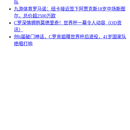
队
九游体育罗马诺：纽卡接近签下阿贾克斯18岁中场斯图
尔，总价超2500万欧
C罗深情拥抱莫德里奇！世界杯一幕令人动容（OD资
讯）
创6届破门神话，C罗亲姐曝世界杯后退役，41岁国家队
绝唱打响