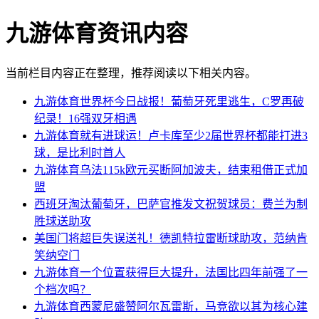
九游体育资讯内容
当前栏目内容正在整理，推荐阅读以下相关内容。
九游体育世界杯今日战报！葡萄牙死里逃生，C罗再破
纪录！16强双牙相遇
九游体育就有进球运！卢卡库至少2届世界杯都能打进3
球，是比利时首人
九游体育乌法115k欧元买断阿加波夫，结束租借正式加
盟
西班牙淘汰葡萄牙，巴萨官推发文祝贺球员：费兰为制
胜球送助攻
美国门将超巨失误送礼！德凯特拉雷断球助攻，范纳肯
笑纳空门
九游体育一个位置获得巨大提升，法国比四年前强了一
个档次吗？
九游体育西蒙尼盛赞阿尔瓦雷斯，马竞欲以其为核心建