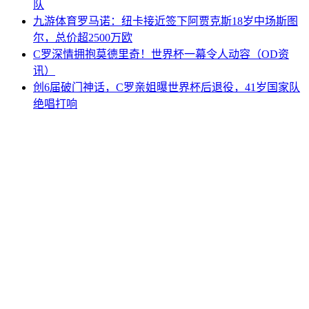
队
九游体育罗马诺：纽卡接近签下阿贾克斯18岁中场斯图
尔，总价超2500万欧
C罗深情拥抱莫德里奇！世界杯一幕令人动容（OD资
讯）
创6届破门神话，C罗亲姐曝世界杯后退役，41岁国家队
绝唱打响