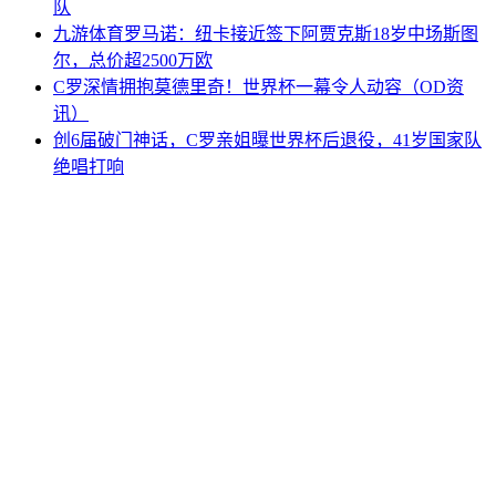
队
九游体育罗马诺：纽卡接近签下阿贾克斯18岁中场斯图
尔，总价超2500万欧
C罗深情拥抱莫德里奇！世界杯一幕令人动容（OD资
讯）
创6届破门神话，C罗亲姐曝世界杯后退役，41岁国家队
绝唱打响