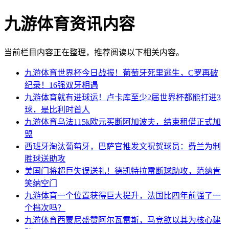
九游体育资讯内容
当前栏目内容正在整理，推荐阅读以下相关内容。
九游体育世界杯今日战报！葡萄牙死里逃生，C罗再破
纪录！16强双牙相遇
九游体育就有进球运！卢卡库至少2届世界杯都能打进3
球，是比利时首人
九游体育乌法115k欧元买断阿加波夫，结束租借正式加
盟
西班牙淘汰葡萄牙，巴萨官推发文祝贺球员：费兰为制
胜球送助攻
美国门将超巨失误送礼！德凯特拉雷断球助攻，范纳肯
笑纳空门
九游体育一个位置获得巨大提升，法国比四年前强了一
个档次吗？
九游体育西蒙尼盛赞阿尔瓦雷斯，马竞欲以其为核心建