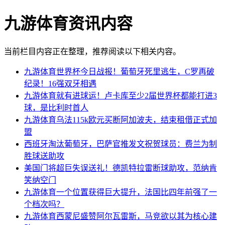
九游体育资讯内容
当前栏目内容正在整理，推荐阅读以下相关内容。
九游体育世界杯今日战报！葡萄牙死里逃生，C罗再破
纪录！16强双牙相遇
九游体育就有进球运！卢卡库至少2届世界杯都能打进3
球，是比利时首人
九游体育乌法115k欧元买断阿加波夫，结束租借正式加
盟
西班牙淘汰葡萄牙，巴萨官推发文祝贺球员：费兰为制
胜球送助攻
美国门将超巨失误送礼！德凯特拉雷断球助攻，范纳肯
笑纳空门
九游体育一个位置获得巨大提升，法国比四年前强了一
个档次吗？
九游体育西蒙尼盛赞阿尔瓦雷斯，马竞欲以其为核心建