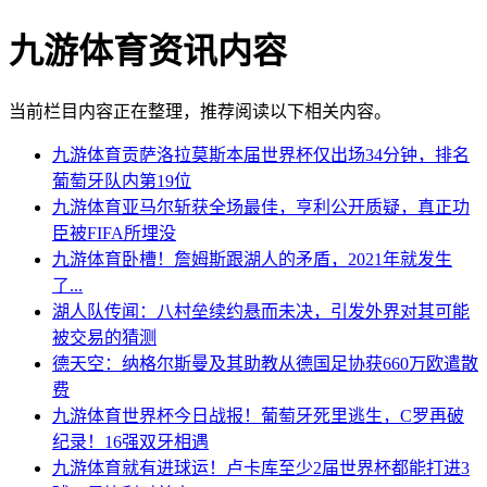
九游体育资讯内容
当前栏目内容正在整理，推荐阅读以下相关内容。
九游体育贡萨洛拉莫斯本届世界杯仅出场34分钟，排名
葡萄牙队内第19位
九游体育亚马尔斩获全场最佳，亨利公开质疑，真正功
臣被FIFA所埋没
九游体育卧槽！詹姆斯跟湖人的矛盾，2021年就发生
了...
湖人队传闻：八村垒续约悬而未决，引发外界对其可能
被交易的猜测
德天空：纳格尔斯曼及其助教从德国足协获660万欧遣散
费
九游体育世界杯今日战报！葡萄牙死里逃生，C罗再破
纪录！16强双牙相遇
九游体育就有进球运！卢卡库至少2届世界杯都能打进3